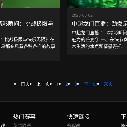
2026-06-02
的精彩瞬间：挑战极限与
中超龙门直播：劲爆
中超龙门直播:：《精彩瞬
间": 挑战极限与快乐无限》在
魅力的盛宴"》一、在快节
信息都充斥着各种各样的故事
常生活的焦点和情感寄托
首页
上一页
1
2
3
下一页
末页
热门赛事
快速链接
下
的观
英超联赛
赛程表
随