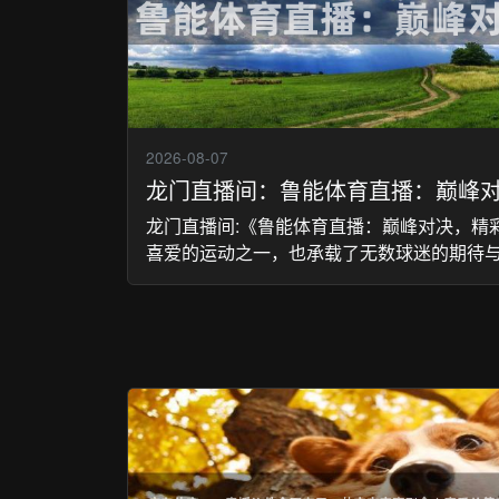
2026-08-07
龙门直播间：鲁能体育直播：巅峰
龙门直播间:《鲁能体育直播：巅峰对决，精
喜爱的运动之一，也承载了无数球迷的期待