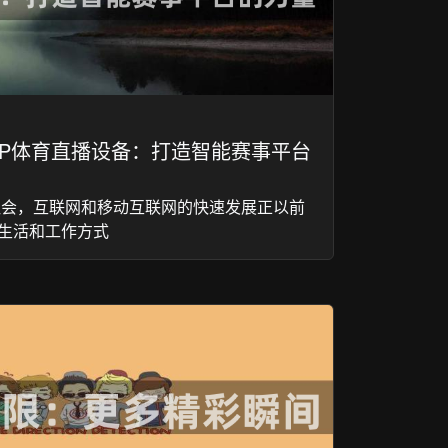
P体育直播设备：打造智能赛事平台
社会，互联网和移动互联网的快速发展正以前
生活和工作方式