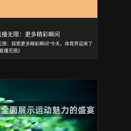
直播无限：更多精彩瞬间
播无限：探索更多精彩瞬间"今天，体育界迎来了
直播无限》