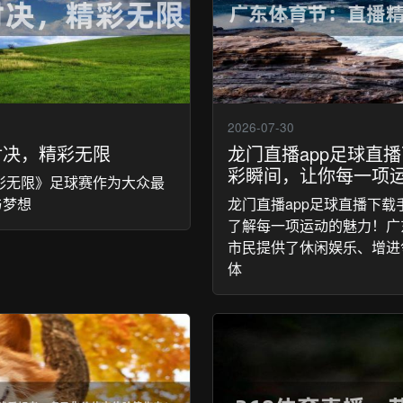
2026-07-30
对决，精彩无限
龙门直播app足球直
彩瞬间，让你每一项运
彩无限》足球赛作为大众最
与梦想
龙门直播app足球直播下载
了解每一项运动的魅力！广
市民提供了休闲娱乐、增进
体