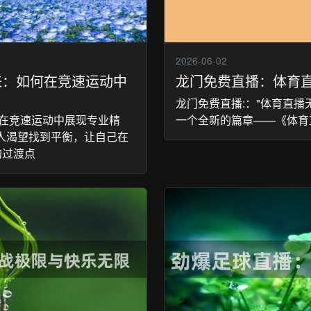
2026-06-02
来：如何在竞速运动中
龙门免费直播：体育
龙门免费直播:："体育直
何在竞速运动中展现专业精
一个全新的篇章——《体育
人渴望找到平衡，让自己在
的过渡点