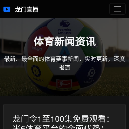
龙门直播
体育新闻资讯
最新、最全面的体育赛事新闻，实时更新，深度
报道
龙门令1至100集免费观看：
米6体育平台的全面优势：