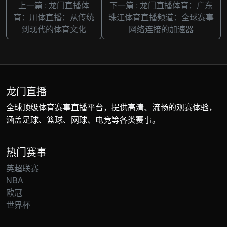
上一篇 : 龙门直播体
下一篇 : 龙门直播体育：广东
育：川体直播：从传统
珠江体育直播频道：全球赛事
到现代的体育文化
网络连接的加速器
龙门直播
全球顶级体育赛事直播平台，提供高清、流畅的观赛体验，
涵盖足球、篮球、网球、电竞等各类赛事。
热门赛事
英超联赛
NBA
欧冠
世界杯