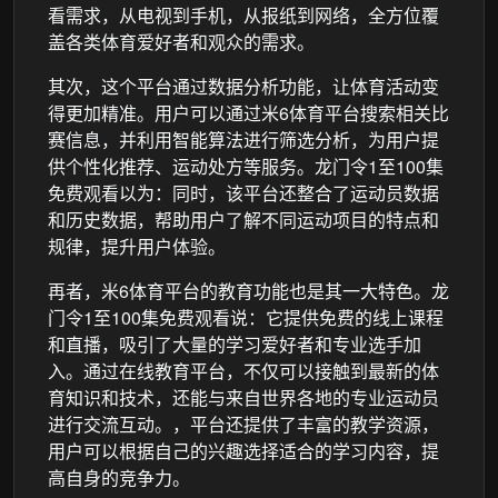
看需求，从电视到手机，从报纸到网络，全方位覆
盖各类体育爱好者和观众的需求。
其次，这个平台通过数据分析功能，让体育活动变
得更加精准。用户可以通过米6体育平台搜索相关比
赛信息，并利用智能算法进行筛选分析，为用户提
供个性化推荐、运动处方等服务。龙门令1至100集
免费观看以为：同时，该平台还整合了运动员数据
和历史数据，帮助用户了解不同运动项目的特点和
规律，提升用户体验。
再者，米6体育平台的教育功能也是其一大特色。龙
门令1至100集免费观看说：它提供免费的线上课程
和直播，吸引了大量的学习爱好者和专业选手加
入。通过在线教育平台，不仅可以接触到最新的体
育知识和技术，还能与来自世界各地的专业运动员
进行交流互动。，平台还提供了丰富的教学资源，
用户可以根据自己的兴趣选择适合的学习内容，提
高自身的竞争力。